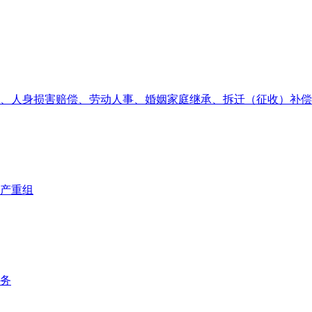
、人身损害赔偿、劳动人事、婚姻家庭继承、拆迁（征收）补偿
产重组
务